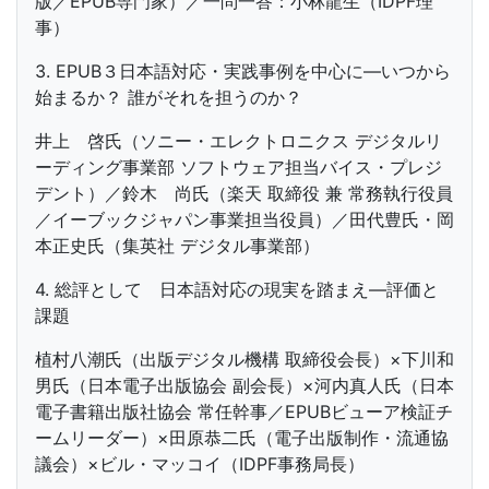
版／EPUB専門家）／一問一答：小林龍生（IDPF理
事）
3. EPUB３日本語対応・実践事例を中心に—いつから
始まるか？ 誰がそれを担うのか？
井上 啓氏（ソニー・エレクトロニクス デジタルリ
ーディング事業部 ソフトウェア担当バイス・プレジ
デント）／鈴木 尚氏（楽天 取締役 兼 常務執行役員
／イーブックジャパン事業担当役員）／田代豊氏・岡
本正史氏（集英社 デジタル事業部）
4. 総評として 日本語対応の現実を踏まえ—評価と
課題
植村八潮氏（出版デジタル機構 取締役会長）×下川和
男氏（日本電子出版協会 副会長）×河内真人氏（日本
電子書籍出版社協会 常任幹事／EPUBビューア検証チ
ームリーダー）×田原恭二氏（電子出版制作・流通協
議会）×ビル・マッコイ（IDPF事務局長）