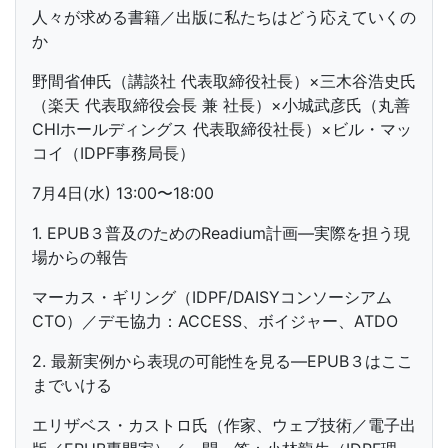
人々が求める書籍／出版に私たちはどう応えていくの
か
野間省伸氏（講談社 代表取締役社長）×三木谷浩史氏
（楽天 代表取締役会長 兼 社長）×小城武彦氏（丸善
CHIホールディングス 代表取締役社長）×ビル・マッ
コイ（IDPF事務局長）
7月4日(水) 13:00〜18:00
1. EPUB３普及のためのReadium計画—実際を担う現
場からの報告
マーカス・ギリング（IDPF/DAISYコンソーシアム
CTO）／デモ協力：ACCESS、ボイジャー、ATDO
2. 最新実例から表現の可能性を見る—EPUB３はここ
までいける
エリザベス・カストロ氏（作家、ウェブ技術／電子出