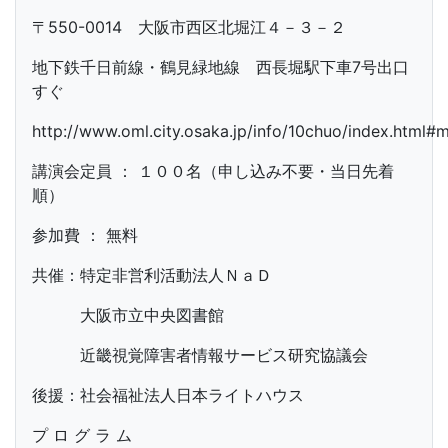
〒550-0014 大阪市西区北堀江４－３－２
地下鉄千日前線・鶴見緑地線 西長堀駅下車7号出口
すぐ
http://www.oml.city.osaka.jp/info/10chuo/index.html#
講演会定員 ： １００名（申し込み不要・当日先着
順）
参加費 ： 無料
共催：特定非営利活動法人ＮａＤ
大阪市立中央図書館
近畿視覚障害者情報サービス研究協議会
後援：社会福祉法人日本ライトハウス
プ ロ グ ラ ム