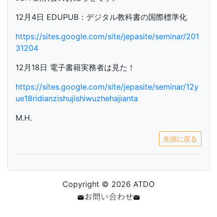
12月4日 EDUPUB：デジタル教科書の国際標準化
https://sites.google.com/site/jepasite/seminar/201
31204
12月18日 電子書籍実務者は見た！
https://sites.google.com/site/jepasite/seminar/12y
ue18ridianzishujishiwuzhehajianta
M.H.
先頭に戻る
Copyright © 2026 ATDO