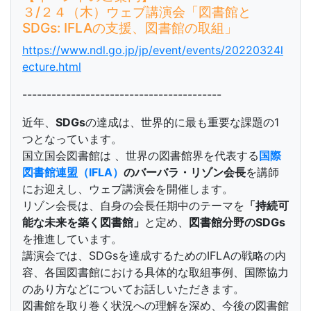
３/２４（木）ウェブ講演会「図書館と
SDGs: IFLAの支援、図書館の取組」
https://www.ndl.go.jp/jp/event/events/20220324l
ecture.html
-----------------------------------------
近年、
SDGs
の達成は、世界的に最も重要な課題の1
つとなっています。
国⽴国会図書館は 、世界の図書館界を代表する
国際
図書館連盟（IFLA）
のバーバラ・リゾン会⻑
を講師
にお迎えし、ウェブ講演会を開催します。
リゾン会⻑は、⾃⾝の会⻑任期中のテーマを
「持続可
能な未来を築く図書館」
と定め、
図書館分野のSDGs
を推進しています。
講演会では、SDGsを達成するためのIFLAの戦略の内
容、各国図書館における具体的な取組事例、国際協⼒
のあり⽅などについてお話しいただきます。
図書館を取り巻く状況への理解を深め、今後の図書館