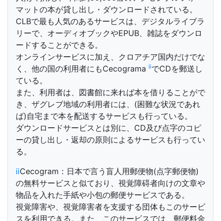
マットの本が貸し出し・ダウンロードされている。
CLBで最も人気のあるサービスは、デジタルライブラ
リーで、オーディオブックやEPUB、雑誌をダウンロ
ードすることができる。
オンラインサービスに加え、クロアチア国内だけでな
ⅱ
く、他の国の利用者にもCecograma
でCDを郵送し
ている。
また、利用者は、図書館に来れば本を借りることがで
き、ザグレブ地域の利用者には、(困難な状況であれ
ば)自宅まで本を配送するサービスも行っている。
ダウンロードサービスとは別に、CD及び点字のコピ
ーの貸し出し・返却の原則によるサービスも行ってい
る。
ⅱ
Cecogram：日本で言う盲人用郵便物(点字郵便物)
の無料サービスと似ており、視覚障碍者向けの文章や
物品を入れた手紙や小包の郵便サービスである。
視覚障害や、視覚障害者を支援する団体もこのサービ
スを利用できる。また、このサービスでは、郵便料金