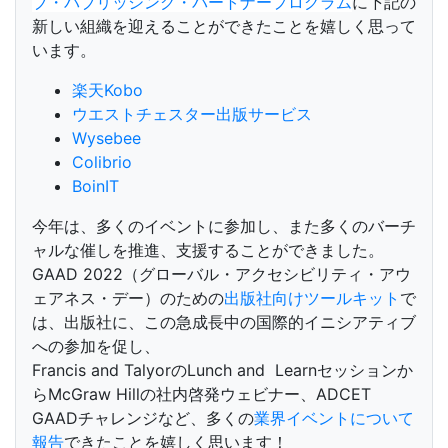
ブ・パブリッシング・パートナープログラム
に下記の
新しい組織を迎えることができたことを嬉しく思って
います。
楽天Kobo
ウエストチェスター出版サービス
Wysebee
Colibrio
BoinIT
今年は、多くのイベントに参加し、また多くのバーチ
ャルな催しを推進、支援することができました。
GAAD 2022（グローバル・アクセシビリティ・アウ
ェアネス・デー）のための
出版社向けツールキット
で
は、出版社に、この急成長中の国際的イニシアティブ
への参加を促し、
Francis and TalyorのLunch and Learnセッションか
らMcGraw Hillの社内啓発ウェビナー、ADCET
GAADチャレンジなど、多くの
業界イベントについて
報告
できたことを嬉しく思います！