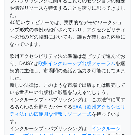
ブパブリッシングに関するこれらのセッションの概要
や情報リソースを特集することを誇りに思ってきまし
た。
40近いウェビナーでは、実践的なデモやワークショ
ップ形式の事例が紹介されており、アクセシビリティ
への旅のどの段階においても、誰もが楽しめる内容に
なっています。
欧州アクセシビリティ法の準備は急ピッチで進んでお
り、DAISYは
欧州インクルーシブ出版フォーラム
を継
続的に主催し、市場間の会話と協力を可能にしてきま
した。
新しい法律は、このような市場で出版または販売して
いる世界中の出版社に影響を与えるでしょう。
インクルーシブ・パブリッシングは、この法律に関す
るあらゆる分野をカバーする
EAA（欧州アクセシビリ
ティ法）の広範囲な情報リソース一式
を持っていま
す。
インクルーシブ・パブリッシングは、
インクルーシ