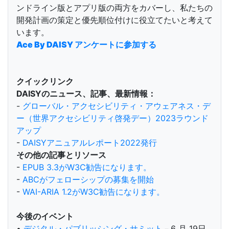
ンドライン版とアプリ版の両方をカバーし、私たちの
開発計画の策定と優先順位付けに役立てたいと考えて
います。
Ace By DAISY アンケートに参加する
クイックリンク
DAISYのニュース、記事、最新情報：
-
グローバル・アクセシビリティ・アウェアネス・デ
ー（世界アクセシビリティ啓発デー）2023ラウンド
アップ
-
DAISYアニュアルレポート2022発行
その他の記事とリソース
-
EPUB 3.3がW3C勧告になります。
-
ABCがフェローシップの募集を開始
-
WAI-ARIA 1.2がW3C勧告になります。
今後のイベント
•
デジタル・パブリッシング・サミット
－6 月 19日