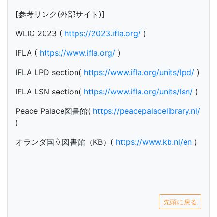
[参考リンク(外部サイト)]
WLIC 2023 (
https://2023.ifla.org/
)
IFLA (
https://www.ifla.org/
)
IFLA LPD section(
https://www.ifla.org/units/lpd/
)
IFLA LSN section(
https://www.ifla.org/units/lsn/
)
Peace Palace図書館(
https://peacepalacelibrary.nl/
)
オランダ国立図書館（KB）(
https://www.kb.nl/en
)
先頭に戻る