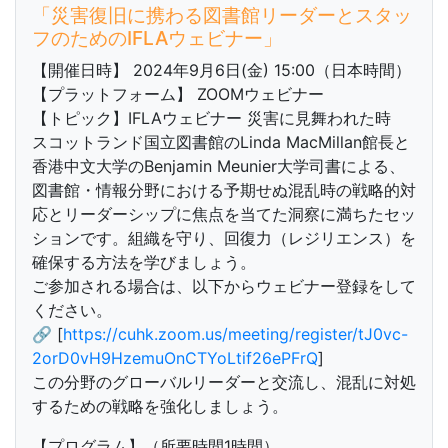
「災害復旧に携わる図書館リーダーとスタッ
フのためのIFLAウェビナー」
【開催日時】 2024年9月6日(金) 15:00（日本時間）
【プラットフォーム】 ZOOMウェビナー
【トピック】IFLAウェビナー 災害に見舞われた時
スコットランド国立図書館のLinda MacMillan館長と
香港中文大学のBenjamin Meunier大学司書による、
図書館・情報分野における予期せぬ混乱時の戦略的対
応とリーダーシップに焦点を当てた洞察に満ちたセッ
ションです。組織を守り、回復力（レジリエンス）を
確保する方法を学びましょう。
ご参加される場合は、以下からウェビナー登録をして
ください。
🔗 [
https://cuhk.zoom.us/meeting/register/tJ0vc-
2orD0vH9HzemuOnCTYoLtif26ePFrQ
]
この分野のグローバルリーダーと交流し、混乱に対処
するための戦略を強化しましょう。
【プログラム】（所要時間1時間）