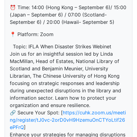
⏰ Time: 14:00 (Hong Kong – September 6)/ 15:00
(Japan – September 6) / 07:00 (Scotland-
September 6) / 20:00 (Hawaii- September 5)
📍 Platform: Zoom
Topic: IFLA When Disaster Strikes Webinet
Join us for an insightful session led by Linda
MacMillan, Head of Estates, National Library of
Scotland and Benjamin Meunier, University
Librarian, The Chinese University of Hong Kong
focusing on strategic responses and leadership
during unexpected disruptions in the library and
information sector. Learn how to protect your
organization and ensure resilience.
🔗 Secure Your Spot: [
https://cuhk.zoom.us/meeti
ng/register/tJ0vc-2orD0vH9HzemuOnCTYoLtif26
ePFrQ
]
Enhance your strategies for managing disruptions