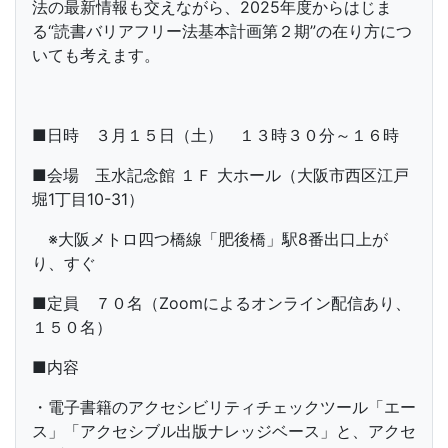
法の最新情報も交えながら、2025年度からはじま
る“読書バリアフリー法基本計画第２期”の在り方につ
いても考えます。
■日時 ３月１５日（土） １３時３０分～１６時
■会場 玉水記念館 １Ｆ 大ホール（大阪市西区江戸
堀1丁目10-31）
※大阪メトロ四つ橋線「肥後橋」駅8番出口上が
り、すぐ
■定員 ７０名（Zoomによるオンライン配信あり、
１５０名）
■内容
・電子書籍のアクセシビリティチェックツール「エー
ス」「アクセシブル出版ナレッジベース」と、アクセ