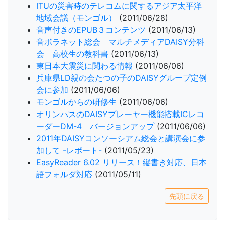
ITUの災害時のテレコムに関するアジア太平洋
地域会議（モンゴル）
(2011/06/28)
音声付きのEPUB３コンテンツ
(2011/06/13)
音ボラネット総会 マルチメディアDAISY分科
会 高校生の教科書
(2011/06/13)
東日本大震災に関わる情報
(2011/06/06)
兵庫県LD親の会たつの子のDAISYグループ定例
会に参加
(2011/06/06)
モンゴルからの研修生
(2011/06/06)
オリンパスのDAISYプレーヤー機能搭載ICレコ
ーダーDM-4 バージョンアップ
(2011/06/06)
2011年DAISYコンソーシアム総会と講演会に参
加して -レポート-
(2011/05/23)
EasyReader 6.02 リリース！縦書き対応、日本
語フォルダ対応
(2011/05/11)
先頭に戻る