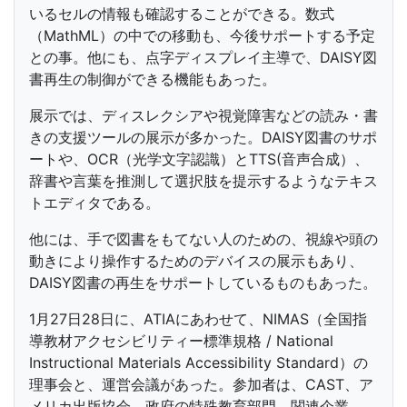
いるセルの情報も確認することができる。数式
（MathML）の中での移動も、今後サポートする予定
との事。他にも、点字ディスプレイ主導で、DAISY図
書再生の制御ができる機能もあった。
展示では、ディスレクシアや視覚障害などの読み・書
きの支援ツールの展示が多かった。DAISY図書のサポ
ートや、OCR（光学文字認識）とTTS(音声合成）、
辞書や言葉を推測して選択肢を提示するようなテキス
トエディタである。
他には、手で図書をもてない人のための、視線や頭の
動きにより操作するためのデバイスの展示もあり、
DAISY図書の再生をサポートしているものもあった。
1月27日28日に、ATIAにあわせて、NIMAS（全国指
導教材アクセシビリティー標準規格 / National
Instructional Materials Accessibility Standard）の
理事会と、運営会議があった。参加者は、CAST、ア
メリカ出版協会、政府の特殊教育部門、関連企業、