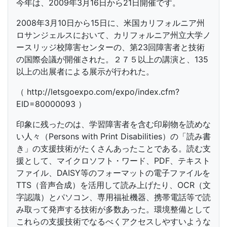
今年は、2009年3月16日から21日開催です。
2008年3月10日から15日に、米国カリフォルニア州
ロサンジェルスにおいて、カリフォルニア州立大学ノ
ースリッジ校障害センターの、第23回障害者と技術
の国際会議が開催された。２７５以上の講演と、135
以上の出展者による展示が行われた。
（ http://letsgoexpo.com/expo/index.cfm?
EID=80000093 ）
印象に残ったのは、学習障害者を含む印刷物を読めな
い人々（Persons with Print Disabilities）の「読み書
き」の支援技術がたくさんあったことである。読む支
援として、マイクロソフト・ワード、PDF、テキスト
ファイル、DAISY等のフォーマットの電子ファイルを
TTS（音声合成）を活用して読み上げたり、OCR（文
字認識）とパソコン、専用福祉機器、携帯電話等で読
み取って発声する技術が多数あった。環境整備として
これらの支援技術でなるべくアクセスしやすいような