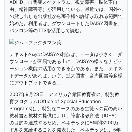
ADHD、自閉症スペクトラム、視覚障害、肢体不自
由、精神障害等）が活用している。最近では、国外へ
の貸し出しも出版社から著作権の許諾が取れる範囲で
始めた。利用者は、ダウンロードしたDAISY図書を、
パソコン等のTTSを活用して読む。
テキストのみのDAISYの利点は、データは小さく、ダ
ウンロードが容易である上に、DAISYの様々なナビゲ
ーション機能の活用ができる点である。また、テキス
トデータがあれば、点字、拡大図書、音声図書等多様
にアウトプットできる。
2007年9月28日、アメリカ合衆国教育省の、特別教
育プログラム(Office of Special Education
Programs)は、特別なニーズのある生徒への質の高い
教科書と教材の提供により、障害者教育法（IDEA）
の目的を達成するため、ベネテックに5年間3200万
ドルを支給することを発表した。ベネテックは、5年