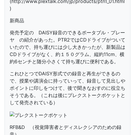
(http://www.plextalk.com/jp/products/ptn1_01.html
)
新商品
発売予定の DAISY録音のできるポータブル・プレー
ヤ の紹介があった。PTR2ではCDドライブがついて
いたので、持ち運びには少し大きかったが、新製品は
CDドライブがなく、約１５０グラム、縦約11cm、横
約6センチと随分小さくて持ち運びに便利である。
これひとつでDAISY形式での録音と再生ができるの
で、授業や講演会に持っていって、録音して見出しや
ポイントに印しをつけて、後で聞きなおすのに役立ち
そうである。（これは後にプレクストークポケットと
して発売されている）
RFB&D （視覚障害者とディスレクシアのための録
音）