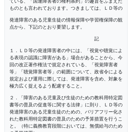
ている、「国連障害者の権利条約」の趣旨をふまえた
ものとも言われております。つきましては、ＬＤ等の
発達障害のある児童生徒の情報保障や学習権保障の観
点から、下記のとおり要望します。
記
１．ＬＤ等の発達障害者の中には、「視覚や聴覚によ
る表現の認識に障害がある」場合があることから、今
回の改正著作権法で規定されている、「視覚障害者
等」「聴覚障害者等」の範囲について、政省令による
規定および運用に際しては、発達障害を含め、対象を
極力広く捉えるよう配慮すること。
２．「障害のある児童及び生徒のための教科用特定図
書等の普及の促進等に関する法律」に則り、ＬＤ等の
発達障害のある児童生徒のための、バリアフリー化さ
れた教科用特定図書の普及のための予算措置を行うこ
と。（特に義務教育段階においては、無償給与のため