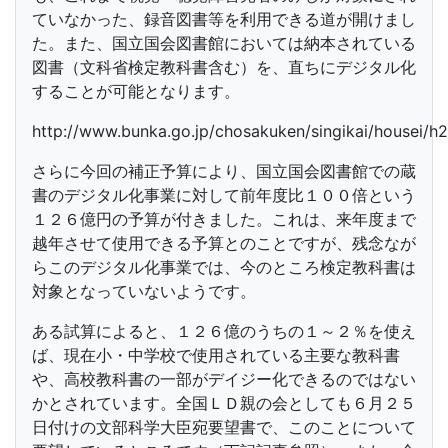
ていなかった、録音図書等を利用できる道が開けまし
た。また、国立国会図書館においては納本されている
図書（文科省検定教科書含む）を、直ちにデジタル化
することが可能となります。
http://www.bunka.go.jp/chosakuken/singikai/housei/h2
さらに今回の補正予算により、国立国会図書館での蔵
書のデジタル化事業に対して前年度比１００倍という
１２６億円の予算が付きました。これは、来年度まで
越年させて使用できる予算とのことですが、残念なが
らこのデジタル化事業では、今のところ検定教科書は
対象となっていないようです。
ある試算によると、１２６億のうちの１～２％を使え
ば、現在小・中学校で使用されている主要な教科書
や、高校教科書の一部がデイジー化できるのではない
かとされています。全国ＬＤ親の会としても６月２５
日付けの文部科学大臣宛要望書で、このことについて