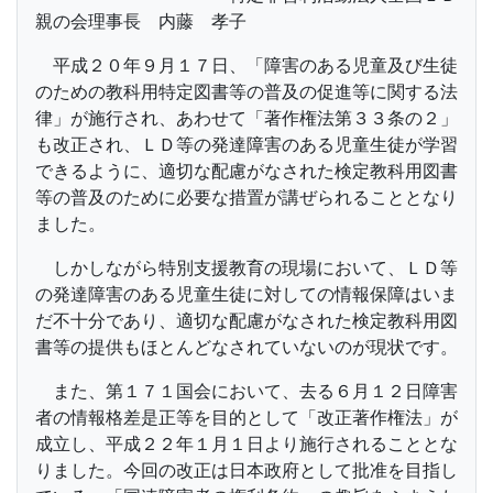
親の会理事長 内藤 孝子
平成２０年９月１７日、「障害のある児童及び生徒
のための教科用特定図書等の普及の促進等に関する法
律」が施行され、あわせて「著作権法第３３条の２」
も改正され、ＬＤ等の発達障害のある児童生徒が学習
できるように、適切な配慮がなされた検定教科用図書
等の普及のために必要な措置が講ぜられることとなり
ました。
しかしながら特別支援教育の現場において、ＬＤ等
の発達障害のある児童生徒に対しての情報保障はいま
だ不十分であり、適切な配慮がなされた検定教科用図
書等の提供もほとんどなされていないのが現状です。
また、第１７１国会において、去る６月１２日障害
者の情報格差是正等を目的として「改正著作権法」が
成立し、平成２２年１月１日より施行されることとな
りました。今回の改正は日本政府として批准を目指し