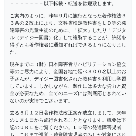
－－－－－－－以下転載・転送を歓迎致します。
ご案内のように、昨年９月に施行となった著作権法３
３条の２改正により、文科省検定教科書をＬＤ等の発
達障害の児童生徒のために、「拡大」したり「デジタ
ル（デイジー図書）化」して複製することが、許諾を
得ずとも著作権者に通知すればできるようになりまし
た。
現在までに（財）日本障害者リハビリテーション協会
等のご尽力により、全国各地で延べ３００名以上のお
子さんが、デイジー図書化された教科書を利用し学習
しています。しかしながら、製作には多大な労力と資
金が必要なため、全てのニーズには到底応じきれてい
ないのが実情でございます。
去る６月１２日著作権法改正案が成立しまして、来年
の１月１日から施行されることとなります。概要は下
記のＵＲＬをご覧ください。ＬＤ等の発達障害児者
も、これまで視覚・聴覚障害児者のみしか対象にされ