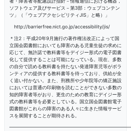
者・障害者等配慮設計指針－情報通信における機器，
ソフトウェア及びサービス－第3部：ウェブコンテン
ツ」（「ウェブアクセシビリティJIS」と略）」
http://barrierfree.nict.go.jp/accessibility/jis/
＊注2：平成20年9月施行の著作権法改正によって国
立国会図書館においても障害のある児童生徒の求めに
応じて、無許諾で教科書等をデイジー形式の電子図書
化して提供することは可能になっている。現在、多数
の自分で読める教科書を持たない発達障害児等がボラ
ンティアの提供する教科書等を待っており、供給が全
く追い付かない。また、刑務所や少年院等の矯正施設
においては普通の印刷物を読むことができない多数の
知的障害者等がおり、更生のための教育にデイジー形
式の教科書等を必要としている。国立国会図書館電子
図書館がこれらの障害のある人々に生きた情報サービ
スを展開することが期待される。
━━━━━━━━━━━━━━━━━━━━━━━━━━