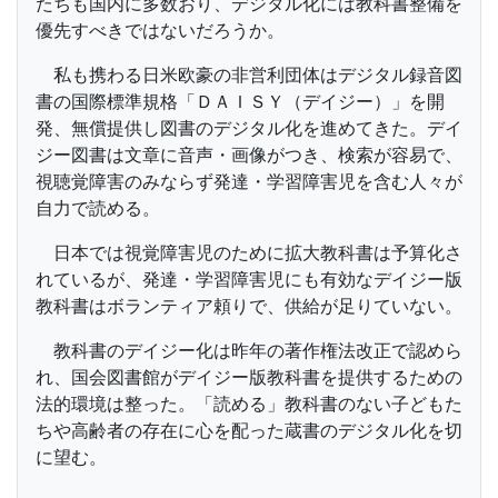
たちも国内に多数おり、デジタル化には教科書整備を
優先すべきではないだろうか。
私も携わる日米欧豪の非営利団体はデジタル録音図
書の国際標準規格「ＤＡＩＳＹ（デイジー）」を開
発、無償提供し図書のデジタル化を進めてきた。デイ
ジー図書は文章に音声・画像がつき、検索が容易で、
視聴覚障害のみならず発達・学習障害児を含む人々が
自力で読める。
日本では視覚障害児のために拡大教科書は予算化さ
れているが、発達・学習障害児にも有効なデイジー版
教科書はボランティア頼りで、供給が足りていない。
教科書のデイジー化は昨年の著作権法改正で認めら
れ、国会図書館がデイジー版教科書を提供するための
法的環境は整った。「読める」教科書のない子どもた
ちや高齢者の存在に心を配った蔵書のデジタル化を切
に望む。