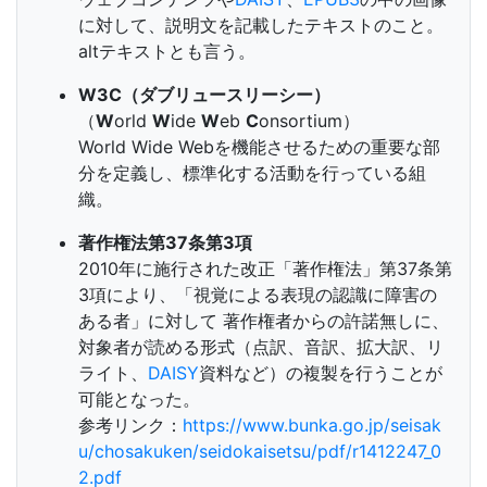
に対して、説明文を記載したテキストのこと。
altテキストとも言う。
W3C（ダブリュースリーシー）
（
W
orld
W
ide
W
eb
C
onsortium）
World Wide Webを機能させるための重要な部
分を定義し、標準化する活動を行っている組
織。
著作権法第37条第3項
2010年に施行された改正「著作権法」第37条第
3項により、「視覚による表現の認識に障害の
ある者」に対して 著作権者からの許諾無しに、
対象者が読める形式（点訳、音訳、拡大訳、リ
ライト、
DAISY
資料など）の複製を行うことが
可能となった。
参考リンク：
https://www.bunka.go.jp/seisak
u/chosakuken/seidokaisetsu/pdf/r1412247_0
2.pdf