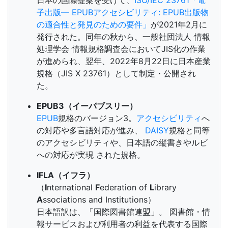
日本の国際提案を受けて、
ISO/IEC 23761「電
子出版— EPUBアクセシビリティ: EPUB出版物
の適合性と発見のための要件」
が2021年2月に
発行された。同年の秋から、一般社団法人 情報
処理学会 情報規格調査会においてJIS化の作業
が進められ、翌年、2022年8月22日に日本産業
規格（JIS X 23761）として制定・公開され
た。
EPUB3（イーパブスリー）
EPUB
規格のバージョン3。
アクセシビリティ
へ
の対応や多言語対応が進み、
DAISY
規格と同等
のアクセシビリティや、日本語の縦書きやルビ
への対応が実現 された規格。
IFLA（イフラ）
（
I
nternational
F
ederation of
L
ibrary
A
ssociations and Institutions）
日本語訳は、「国際図書館連盟」。 図書館・情
報サービスおよび利用者の利益を代表する国際