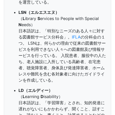
を運営している。
LSN（エルエスエヌ）
（
L
ibrary
S
ervices to People with Special
N
eeds）
日本語訳は、「特別なニーズのある人々に対す
る図書館サービス分科会」。
IFLA
の分科会の１
つ。 LSNは、何らかの理由で従来の図書館サー
ビスを利用できない人々への図書館及び情報サ
ービスを行っている。 入院患者、服役中の人た
ち、老人施設に入所している高齢者、在宅患
者、聴覚障害者、身体及び発達障害者、ホーム
レスや難民を含む各対象者に向けたガイドライ
ンを作成している。
LD（エルディー）
（
L
earning
D
isability）
日本語訳は、「学習障害」とされ、知的発達に
遅れがないにもかかわらず、聞くこと、話すこ