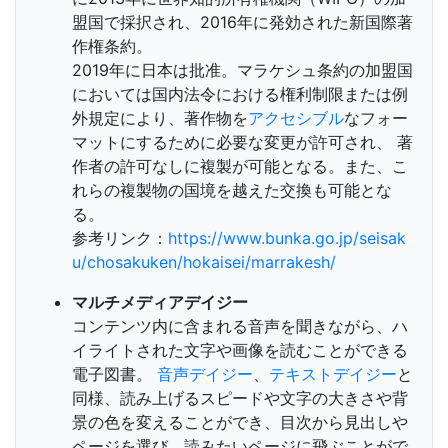
盟国で採択され、2016年に発効された新国際著
作権条約。
2019年に日本は批准。マラケシュ条約の加盟国
においては国内法令における権利制限または例
外規定により、著作物を
アクセシブル
なフォー
マットにするために必要な変更が許可され、 著
作者の許可なしに複製が可能となる。また、こ
れらの複製物の国境を越えた交換も可能とな
る。
参考リンク：
https://www.bunka.go.jp/seisak
u/chosakuken/hokaisei/marrakesh/
マルチメディアデイジー
コンテンツ内に含まれる音声を聞きながら、ハ
イライトされた文字や画像を読むことができる
電子図書。
音声デイジー
、
テキストデイジー
と
同様、読み上げるスピードや文字の大きさや背
景の色を変えることができ、目次から見出しや
ページを選び、読みたいページに飛ぶことがで