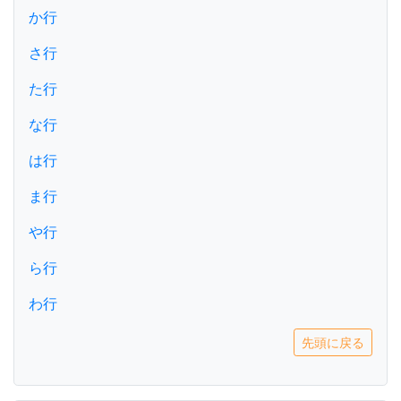
か行
さ行
た行
な行
は行
ま行
や行
ら行
わ行
先頭に戻る