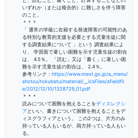
と、読むこと、書くこと、計算することなどの
いずれか（または複合的）に難しさを伴う障害
のこと。
＊＊＊
「 通常の学級に在籍する発達障害の可能性のあ
る特別な教育的支援を必要とする児童生徒に関
する調査結果について 」という 調査結果によ
り、 学習面で著しい困難を示す児童生徒の割合
は、 4.5％。 「読む」又は「書く」に著しい困
難を示す児童生徒の割合は、 2.4％。
参考リンク：
https://www.mext.go.jp/a_menu/
shotou/tokubetu/material/__icsFiles/afieldfil
e/2012/12/10/1328729_01.pdf
＊＊＊
読みについて困難を抱えることを
ディスレクシ
ア
といい、書きについて困難を抱えることをデ
ィスグラフィアという。 この2つは、片方のみ
持っている人もいるが、両方持っている人もい
る。