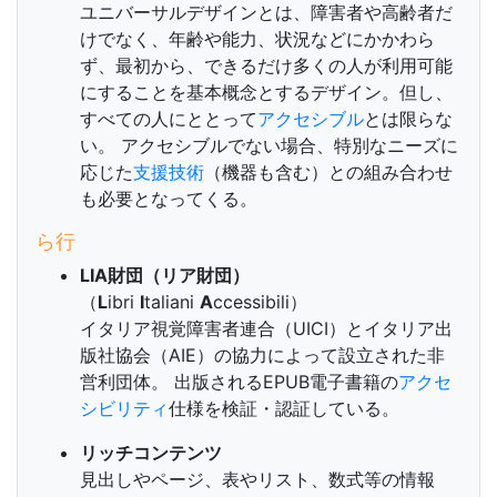
ユニバーサルデザインとは、障害者や高齢者だ
けでなく、年齢や能力、状況などにかかわら
ず、最初から、できるだけ多くの人が利用可能
にすることを基本概念とするデザイン。但し、
すべての人にととって
アクセシブル
とは限らな
い。 アクセシブルでない場合、特別なニーズに
応じた
支援技術
（機器も含む）との組み合わせ
も必要となってくる。
ら行
LIA財団（リア財団）
（
L
ibri
I
taliani
A
ccessibili）
イタリア視覚障害者連合（UICI）とイタリア出
版社協会（AIE）の協力によって設立された非
営利団体。 出版されるEPUB電子書籍の
アクセ
シビリティ
仕様を検証・認証している。
リッチコンテンツ
見出しやページ、表やリスト、数式等の情報