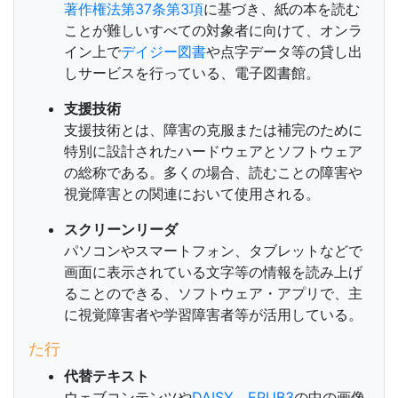
著作権法第37条第3項
に基づき、紙の本を読む
ことが難しいすべての対象者に向けて、オンラ
イン上で
デイジー図書
や点字データ等の貸し出
しサービスを行っている、電子図書館。
支援技術
支援技術とは、障害の克服または補完のために
特別に設計されたハードウェアとソフトウェア
の総称である。多くの場合、読むことの障害や
視覚障害との関連において使用される。
スクリーンリーダ
パソコンやスマートフォン、タブレットなどで
画面に表示されている文字等の情報を読み上げ
ることのできる、ソフトウェア・アプリで、主
に視覚障害者や学習障害者等が活用している。
た行
代替テキスト
ウェブコンテンツや
DAISY
、
EPUB3
の中の画像