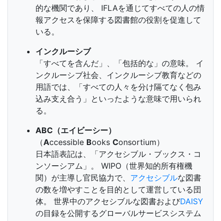
的な機関であり、 IFLAを通じてすべての人の情
報アクセスを保障する図書館の役割を促進して
いる。
インクルーシブ
「すべてを含んだ」、「包括的な」の意味。 イ
ンクルーシブ社会、インクルーシブ教育などの
用語では、「すべての人々を分け隔てなく包み
込み支え合う」といったような意味で用いられ
る。
ABC（エイビーシー）
（
A
ccessible
B
ooks
C
onsortium）
日本語表記は、「アクセシブル・ブックス・コ
ンソーシアム」。 WIPO（世界知的所有権機
関）が主導し官民協力で、
アクセシブル
な図書
の数を増やすことを目的として運営している団
体。 世界中のアクセシブルな図書および
DAISY
の目録を公開するグローバルサービスシステム