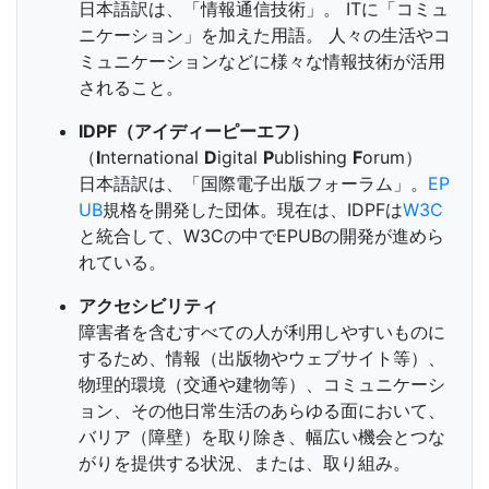
日本語訳は、「情報通信技術」。 ITに「コミュ
ニケーション」を加えた用語。 人々の生活やコ
ミュニケーションなどに様々な情報技術が活用
されること。
IDPF（アイディーピーエフ）
（
I
nternational
D
igital
P
ublishing
F
orum）
日本語訳は、「国際電子出版フォーラム」。
EP
UB
規格を開発した団体。現在は、IDPFは
W3C
と統合して、W3Cの中でEPUBの開発が進めら
れている。
アクセシビリティ
障害者を含むすべての人が利用しやすいものに
するため、情報（出版物やウェブサイト等）、
物理的環境（交通や建物等）、コミュニケーシ
ョン、その他日常生活のあらゆる面において、
バリア（障壁）を取り除き、幅広い機会とつな
がりを提供する状況、または、取り組み。