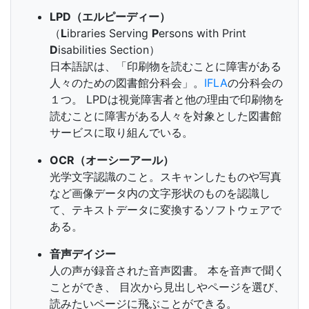
LPD（エルピーディー）
（
L
ibraries Serving
P
ersons with Print
D
isabilities Section）
日本語訳は、「印刷物を読むことに障害がある
人々のための図書館分科会」。
IFLA
の分科会の
１つ。 LPDは視覚障害者と他の理由で印刷物を
読むことに障害がある人々を対象とした図書館
サービスに取り組んでいる。
OCR（オーシーアール）
光学文字認識のこと。スキャンしたものや写真
など画像データ内の文字形状のものを認識し
て、テキストデータに変換するソフトウェアで
ある。
音声デイジー
人の声が録音された音声図書。 本を音声で聞く
ことができ、 目次から見出しやページを選び、
読みたいページに飛ぶことができる。