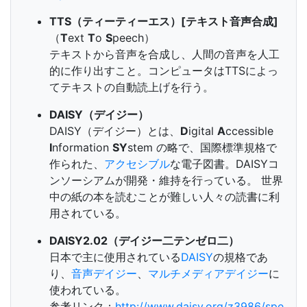
TTS（ティーティーエス）[テキスト音声合成]
（
T
ext
T
o
S
peech）
テキストから音声を合成し、人間の音声を人工
的に作り出すこと。コンピュータはTTSによっ
てテキストの自動読上げを行う。
DAISY（デイジー）
DAISY（デイジー）とは、
D
igital
A
ccessible
I
nformation
SY
stem の略で、国際標準規格で
作られた、
アクセシブル
な電子図書。DAISYコ
ンソーシアムが開発・維持を行っている。 世界
中の紙の本を読むことが難しい人々の読書に利
用されている。
DAISY2.02（デイジー二テンゼロ二）
日本で主に使用されている
DAISY
の規格であ
り、
音声デイジー
、
マルチメディアデイジー
に
使われている。
参考リンク：
http://www.daisy.org/z3986/spe