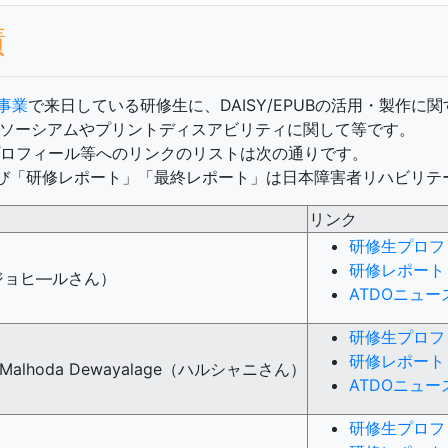
績
事業
で来日している研修生に、DAISY/EPUBの活用・製作
ンソーシアムやプリントディスアビリティに関して等です。
プロフィール等へのリンクのリストは次の通りです。
び「研修レポート」「最終レポート」は日本障害者リハビリテ
リンク
研修生プロフ
研修レポート
am（ジョヒ―ルさん）
ATDOニュ
研修生プロフ
研修レポート
lya Malhoda Dewayalage（ハルシャニさん）
ATDOニュ
研修生プロフ