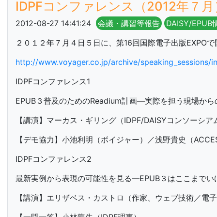
IDPFコンファレンス（2012年７
2012-08-27 14:41:24
会議・講習等報告
DAISY/EPU
２０１２年７月４日５日に、第16回国際電子出版EXPO
http://www.voyager.co.jp/archive/speaking_sessions/i
IDPFコンファレンス1
EPUB３普及のためのReadium計画—実際を担う現場か
【講演】マーカス・ギリング（IDPF/DAISYコンソーシア
【デモ協力】小池利明（ボイジャー）／浅野貴史（ACCES
IDPFコンファレンス2
最新実例から表現の可能性を見る—EPUB３はここまでい
【講演】エリザベス・カストロ（作家、ウェブ技術／電子出