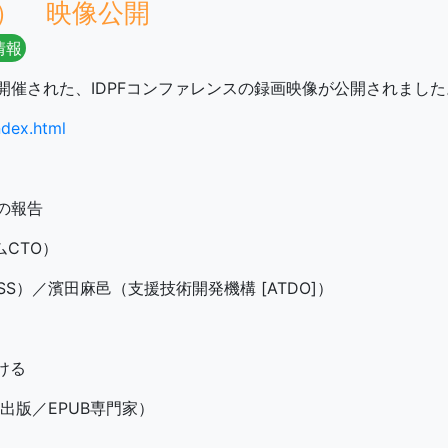
月） 映像公開
B情報
で開催された、IDPFコンファレンスの録画映像が公開されました
ndex.html
らの報告
ムCTO）
S）／濱田麻邑（支援技術開発機構 [ATDO]）
ける
版／EPUB専門家）