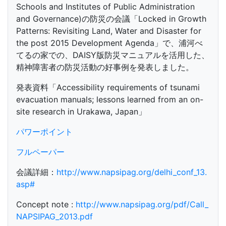
Schools and Institutes of Public Administration
and Governance)の防災の会議「Locked in Growth
Patterns: Revisiting Land, Water and Disaster for
the post 2015 Development Agenda」で、浦河べ
てるの家での、DAISY版防災マニュアルを活用した、
精神障害者の防災活動の好事例を発表しました。
発表資料「Accessibility requirements of tsunami
evacuation manuals; lessons learned from an on-
site research in Urakawa, Japan」
パワーポイント
フルペーパー
会議詳細：
http://www.napsipag.org/delhi_conf_13.
asp#
Concept note :
http://www.napsipag.org/pdf/Call_
NAPSIPAG_2013.pdf