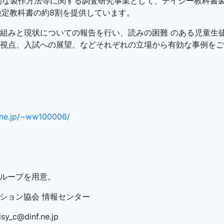
的な製作方法等に関する調査研究事業として、デイジー教科書
、検定教科書の約8割を提供しています。
みと現状についての報告を行い、読みの困難 のある児童生徒へ
視点、入試への展望、などそれぞれの立場から有効な事例をご
.ne.jp/~ww100006/
ループを用意。
ション協会 情報センター
y_c@dinf.ne.jp