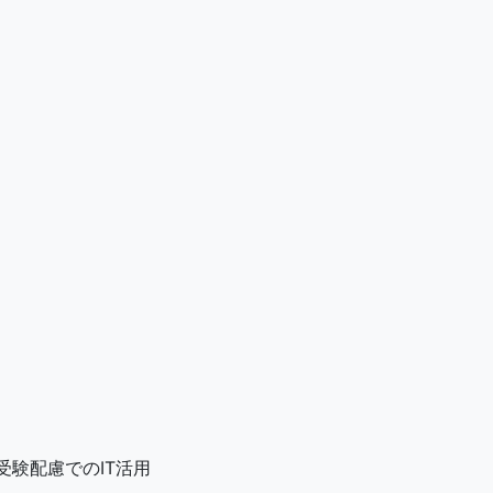
）
受験配慮でのIT活用