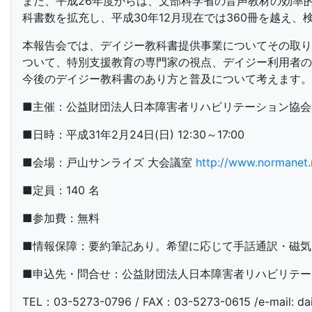
また、平成26年度からは、文部科学省の音声教材の効率
科書数を拡充し、平成30年12月現在では360冊を越え
本報告会では、デイジー教科書提供事業についてその取り組
ついて、特別支援教育の専門家の視点、デイジー利用者の
今後のデイジー教科書のあり方と普及について考えます。
■主催：公益財団法人日本障害者リハビリテーション協会
■日時：平成31年2月24日(日) 12:30～17:00
■会場：戸山サンライズ 大会議室
http://www.normanet
■定員：140 名
■参加費：無料
■情報保障：要約筆記あり。希望に応じて手話通訳・磁気
■申込先・問合せ：公益財団法人日本障害者リハビリテー
TEL：03-5273-0796 / FAX：03-5273-0615 /e-mail: dais