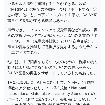
いるセルの情報も確認することができる。数式
（MathML）の中での移動も、今後サポートする予定
との事。他にも、点字ディスプレイ主導で、DAISY図
書再生の制御ができる機能もあった。
展示では、ディスレクシアや視覚障害などの読み・書
きの支援ツールの展示が多かった。DAISY図書のサポ
ートや、OCR（光学文字認識）とTTS(音声合成）、
辞書や言葉を推測して選択肢を提示するようなテキス
トエディタである。
他には、手で図書をもてない人のための、視線や頭の
動きにより操作するためのデバイスの展示もあり、
DAISY図書の再生をサポートしているものもあった。
1月27日28日に、ATIAにあわせて、NIMAS（全国指
導教材アクセシビリティー標準規格 / National
Instructional Materials Accessibility Standard）の
理事会と、運営会議があった。参加者は、CAST、ア
メリカ出版協会、政府の特殊教育部門、関連企業、