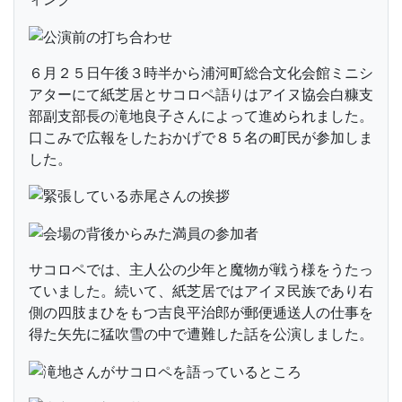
６月２５日午後３時半から浦河町総合文化会館ミニシ
アターにて紙芝居とサコロペ語りはアイヌ協会白糠支
部副支部長の滝地良子さんによって進められました。
口こみで広報をしたおかげで８５名の町民が参加しま
した。
サコロペでは、主人公の少年と魔物が戦う様をうたっ
ていました。続いて、紙芝居ではアイヌ民族であり右
側の四肢まひをもつ吉良平治郎が郵便逓送人の仕事を
得た矢先に猛吹雪の中で遭難した話を公演しました。