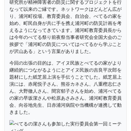
研究所が精神障害者の防災に関するプロジェクトを行
なって以来のご縁です。ネットワークはどんどん広が
り、浦河町役場、教育委員会、自治会、べてるの家を
始め、町民自身が共に手を携え浦河町の防災計画を考
えるようになってきています。浦河町教育委員長から
は今年のべてる祭り前夜祭当事者研究会全国大会のご
挨拶で「浦河町の防災についてはべてるから学ぶこと
が沢山ある」という言葉がありました。
今回の出張の目的は、アイヌ民族とべてるの家がより
継続的につながるようにとアイヌ民族の吉良平次郎を
題材にした紙芝居上演を手伝うことでした。紙芝居上
演には、赤尾悦子さん、熊谷カネさん、八重樫志仁さ
ん、大野徹人さん、間宮郁子さんを始め、浦河べてる
の家の早坂潔さんや松原あさみさん、浦河町教育委員
会、向谷地先生、日赤浦河病院や当機構が連携して動
きました。