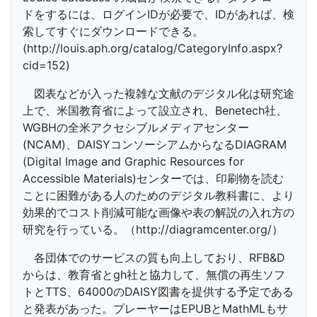
ドをするには、ログインIDが必要で、IDがあれば、検
索してすぐにダウンロードできる。
(http://louis.aph.org/catalog/CategoryInfo.aspx?
cid=152)
図表などが入った複雑な文献のデジタル化は研究途
上で、米国教育省によって設立され、Benetech社、
WGBHの全米アクセシブルメディアセンター
(NCAM)、DAISYコンソーシアムからなるDIAGRAM
(Digital Image and Graphic Resources for
Accessible Materials)センターでは、印刷物を読む
ことに困難がある人のためのデジタル教科書に、より
効果的でコスト削減可能な画像や表の解説の入れ方の
研究を行っている。（http://diagramcenter.org/）
各団体でのサービスの質も向上しており、RFB&D
からは、教育省とgh社と協力して、無償の再生ソフ
トとTTS、64000のDAISY図書を提供する予定である
と発表があった。プレーヤーはEPUBとMathMLもサ