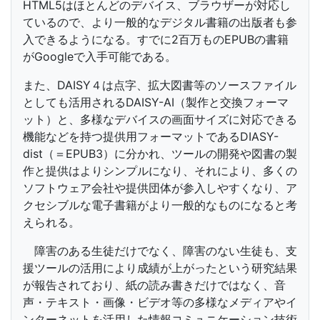
HTML5はほとんどのデバイス、ブラウザーが対応し
ているので、より一般的なデジタル書籍の出版者も参
入できるようになる。すでに2百万ものEPUBの書籍
がGoogleで入手可能である。
また、DAISY４は点字、拡大図書等のソースファイル
としても活用されるDAISY-AI（製作と交換フォーマ
ット）と、多様なデバイスの画面サイズに対応できる
機能などを持つ提供用フォーマットであるDIASY-
dist（＝EPUB3）に分かれ、ツールの開発や図書の製
作と提供はよりシンプルになり、それにより、多くの
ソフトウェア会社や提供団体が参入しやすくなり、ア
クセシブルな電子書籍がより一般的なものになると考
えられる。
障害のある生徒だけでなく、障害のない生徒も、支
援ツールの活用により成績が上がったという研究結果
が報告されており、紙の読み書きだけではなく、音
声・テキスト・画像・ビデオ等の多様なメディアやイ
ンターネットを活用した情報コミュニケーション技術