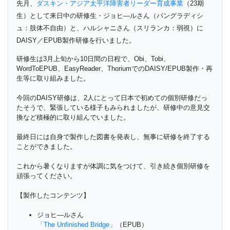
先月、
ダスキン・アジア太平洋障害者リーダー育成事業
（
23期
生）として来日中の研修生・ジョヒ―ルさん（
バングラディシ
ュ：肢体不自由）と、ハルシャニさん（スリランカ：
弱視）に
DAISY／EPUB製作研修を行いました。
研修生は3月上旬から10日間の日程で、Obi、Tobi、
WordToEPUB、EasyReader、
ThoriumでのDAISY/EPUB製作・再
生等に取り組みました。
今回のDAISY研修は、2人にとって日本で初めての個別研修だっ
たそうで、緊張している様子もみられましたが、研修中の意見交
換など積極的に取り組んでいました。
最終日には自身で製作した図書を発表し、無事に研修を終了
する
ことができました。
これから暑くなりますが体調に気をつけて、
引き続き個別研修を
頑張ってください。
【製作したコンテンツ】
ジョヒ―ルさん
「The Unfinished Bridge」
（EPUB）