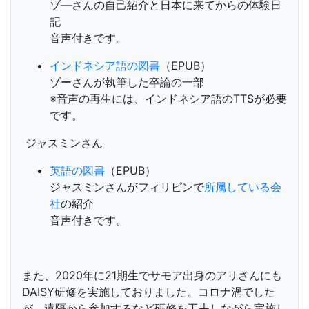
ゾ―さんの自己紹介と日本に来てからの体験日
記
音声付きです。
インドネシア語の図書
（EPUB）
ゾーさんが執筆した卒論の一部
※音声の再生には、インドネシア語のTTSが必要
です。
ジャスミンさん
英語の図書
（EPUB）
ジャスミンさんがフィリピンで
所属している会
社
の紹介
音声付きです。
また、
2020
年に
21
期生でサモア出身のアリさんにも
DAISY
研修を実施しておりました。コロナ渦でした
が、遠隔から参加するなど研修を工夫しながら実施し