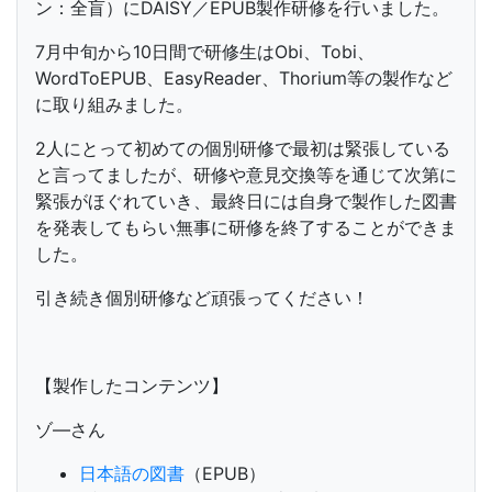
ン：全盲）に
DAISY／EPUB
製作研修を行いました。
7月中旬から10日間で研修生は
Obi
、
Tobi
、
WordToEPUB
、
EasyReader
、
Thorium
等の製作など
に取り組みました。
2
人にとって初めての個別研修で最初は緊張している
と言ってましたが、研修や意見交換等を通じて次第に
緊張がほぐれていき、最終日には自身で製作した図書
を発表してもらい無事に研修を終了することができま
した。
引き続き個別研修など頑張ってください！
【製作したコンテンツ】
ゾ―さん
日本語の図書
（EPUB）